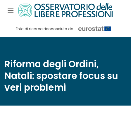
Salta
ai
contenuti
Ente di ricerca riconosciuto da
Riforma degli Ordini,
Natali: spostare focus su
veri problemi