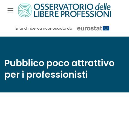
Salta
ai
contenuti
Ente di ricerca riconosciuto da
Pubblico poco attrattivo
per i professionisti