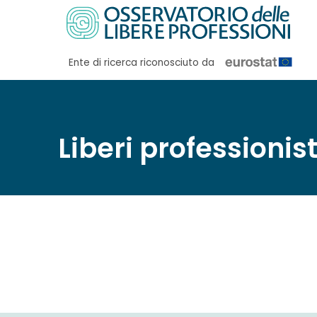
Salta
ai
contenuti
Ente di ricerca riconosciuto da
Liberi professionis