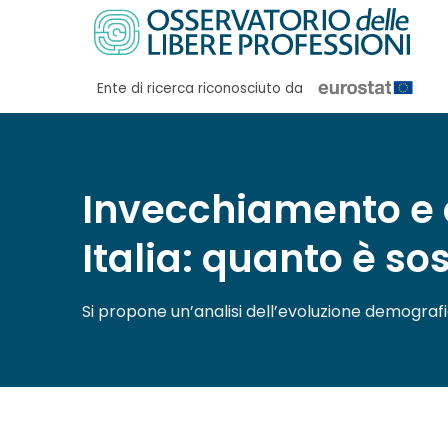
Salta
ai
contenuti
Ente di ricerca riconosciuto da
Invecchiamento e c
Italia: quanto è so
Si propone un’analisi dell’evoluzione demografic