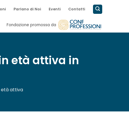
oni
Parlano di Noi
Eventi
Contatti
Fondazione promossa da
n età attiva in
 età attiva