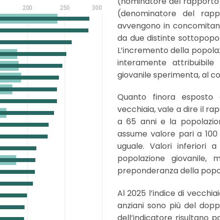
(nominatore del rapporto)
(denominatore del rappo
avvengono in concomitanza
da due distinte sottopopola
L’incremento della popolaz
interamente attribuibile
giovanile sperimenta, al co
Quanto finora esposto è 
vecchiaia, vale a dire il r
a 65 anni e la popolazio
assume valore pari a 100
uguale. Valori inferiori
popolazione giovanile, 
preponderanza della popo
Al 2025 l’indice di vecchiai
anziani sono più del doppi
dell’indicatore risultano p