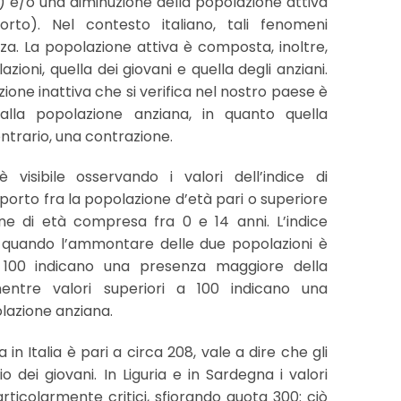
 e/o una diminuzione della popolazione attiva
rto). Nel contesto italiano, tali fenomeni
. La popolazione attiva è composta, inoltre,
zioni, quella dei giovani e quella degli anziani.
ione inattiva che si verifica nel nostro paese è
 alla popolazione anziana, in quanto quella
ntrario, una contrazione.
visibile osservando i valori dell’indice di
apporto fra la popolazione d’età pari o superiore
ne di età compresa fra 0 e 14 anni. L’indice
 quando l’ammontare delle due popolazioni è
 a 100 indicano una presenza maggiore della
mentre valori superiori a 100 indicano una
lazione anziana.
a in Italia è pari a circa 208, vale a dire che gli
o dei giovani. In Liguria e in Sardegna i valori
articolarmente critici, sfiorando quota 300: ciò