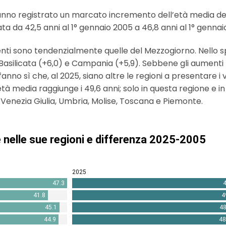
ne hanno registrato un marcato incremento dell’età media de
assata da 42,5 anni al 1° gennaio 2005 a 46,8 anni al 1° gennai
enti sono tendenzialmente quelle del Mezzogiorno. Nello spe
Basilicata (+6,0) e Campania (+5,9). Sebbene gli aumenti pi
si fanno sì che, al 2025, siano altre le regioni a presentare i
età media raggiunge i 49,6 anni; solo in questa regione e in
li-Venezia Giulia, Umbria, Molise, Toscana e Piemonte.