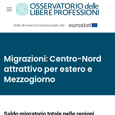
Salta
ai
contenuti
Ente di ricerca riconosciuto da
Migrazioni: Centro-Nord
attrattivo per estero e
Mezzogiorno